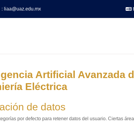
l
:
liaa@uaz.edu.mx
igencia Artificial Avanzada 
ería Eléctrica
ción de datos
egorías por defecto para retener datos del usuario. Ciertas áre