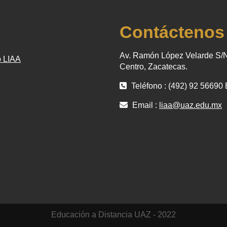
Contáctenos
Av. Ramón López Velarde S/N
 LIAA
Centro, Zacatecas.
Teléfono : (492) 92 56690 
Email :
liaa@uaz.edu.mx
Educación a Distancia UAZ - 2022