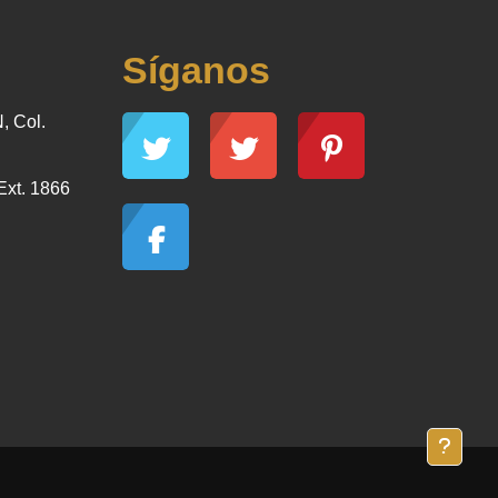
Síganos
, Col.
Ext. 1866