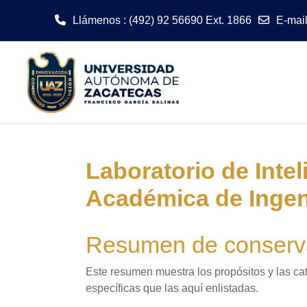
Llámenos
: (492) 92 56690 Ext. 1866
E-mai
Saltar al contenido principal
Laboratorio de Intel
Académica de Ingeni
Resumen de conserva
Este resumen muestra los propósitos y las cat
específicas que las aquí enlistadas.